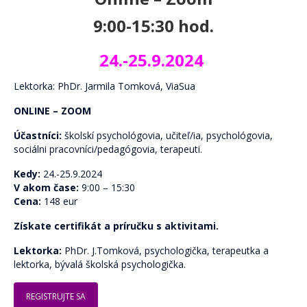
Skupinová terapia
9:00-15:30 hod.
Terapeutické karty (P)o ceste k sebe.
24.-25.9.2024
Pocestník. Terapeutický denník.
Komunita Postmodernistov
Lektorka: PhDr. Jarmila Tomková, ViaSua
ONLINE – ZOOM
Pomáhame
Účastníci:
školskí psychológovia, učiteľ/ia, psychológovia,
Ako pomáhame
sociálni pracovníci/pedagógovia, terapeuti.
Komu pomáhame
Kedy:
24.-25.9.2024
V akom čase:
9:00 – 15:30
Oblasti pomoci
Cena:
148 eur
Skrotiť Draka
Získate certifikát a príručku s aktivitami.
Lektorka:
PhDr. J.Tomková, psychologička, terapeutka a
Linky
lektorka, bývalá školská psychologička.
Kurzy
REGISTRUJTE SA