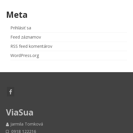
Meta
Prihlásiť sa
Feed záznamov
RSS feed komentárov
WordPress.org
ViaSua
Jarmila Tomková
0918 122216