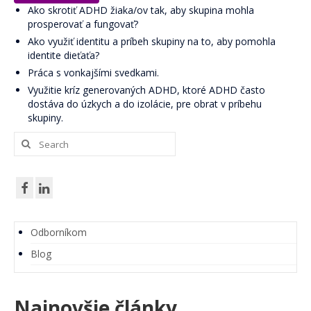
Pre verejnosť
Ako skrotiť ADHD žiaka/ov tak, aby skupina mohla
prosperovať a fungovať?
Pre odborníkov
Ako využiť identitu a príbeh skupiny na to, aby pomohla
identite dieťaťa?
Pre školy a organizácie
Práca s vonkajšími svedkami.
Novinky
Využitie kríz generovaných ADHD, ktoré ADHD často
dostáva do úzkych a do izolácie, pre obrat v príbehu
2% z daní pre ViaSua
skupiny.
Search
Články
for:
Odborníkom
Blog
Blog Skrotiť Draka
Odborníkom
Blog
Kontakt
Najnovšie články