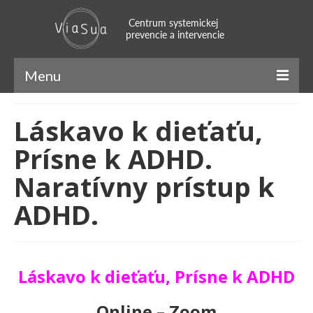
Menu
ViaSua
Láskavo k dieťaťu,
Náš príbeh
Prísne k ADHD.
Náš tím
Naratívny prístup k
Systemický prístup
ADHD.
Naratívny prístup
SFBT
Láskavo k dieťaťu, Prísne k ADHD
Mindfulness
Online – Zoom