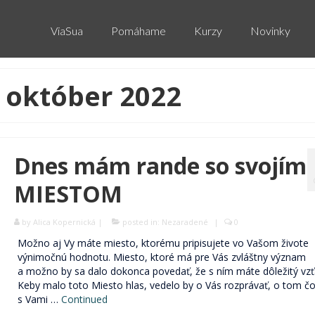
ViaSua
Pomáhame
Kurzy
Novinky
 október 2022
Dnes mám rande so svojím
MIESTOM
by
Alica Kopernická
|
posted in:
Nezaradené
|
0
Možno aj Vy máte miesto, ktorému pripisujete vo Vašom živote
výnimočnú hodnotu. Miesto, ktoré má pre Vás zvláštny význam
a možno by sa dalo dokonca povedať, že s ním máte dôležitý vzť
Keby malo toto Miesto hlas, vedelo by o Vás rozprávať, o tom č
s Vami …
Continued