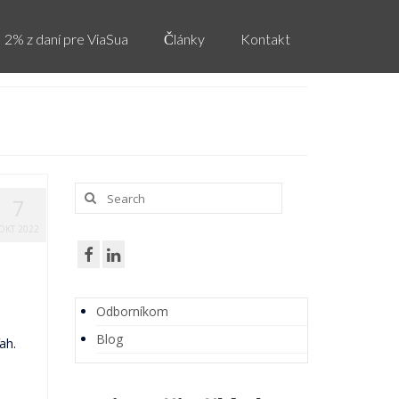
2% z daní pre ViaSua
Články
Kontakt
Search
7
for:
OKT 2022
Odborníkom
Blog
ah.
o