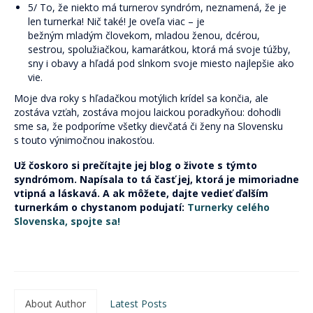
5/ To, že niekto má turnerov syndróm, neznamená, že je
len turnerka! Nič také! Je oveľa viac – je
bežným mladým človekom, mladou ženou, dcérou,
sestrou, spolužiačkou, kamarátkou, ktorá má svoje túžby,
sny i obavy a hľadá pod slnkom svoje miesto najlepšie ako
vie.
Moje dva roky s hľadačkou motýlich krídel sa končia, ale
zostáva vzťah, zostáva mojou laickou poradkyňou: dohodli
sme sa, že podporíme všetky dievčatá či ženy na Slovensku
s touto výnimočnou inakosťou.
Už čoskoro si prečítajte jej blog o živote s týmto
syndrómom. Napísala to tá časť jej, ktorá je mimoriadne
vtipná a láskavá. A ak môžete, dajte vedieť ďalším
turnerkám o chystanom podujatí:
Turnerky celého
Slovenska, spojte sa!
About Author
Latest Posts