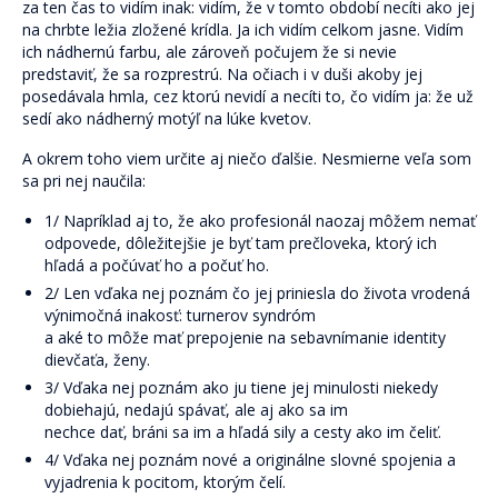
za ten čas to vidím inak: vidím, že v tomto období necíti ako jej
na chrbte ležia zložené krídla. Ja ich vidím celkom jasne. Vidím
ich nádhernú farbu, ale zároveň počujem že si nevie
predstaviť, že sa rozprestrú. Na očiach i v duši akoby jej
posedávala hmla, cez ktorú nevidí a necíti to, čo vidím ja: že už
sedí ako nádherný motýľ na lúke kvetov.
A okrem toho viem určite aj niečo ďalšie. Nesmierne veľa som
sa pri nej naučila:
1/ Napríklad aj to, že ako profesionál naozaj môžem nemať
odpovede, dôležitejšie je byť tam prečloveka, ktorý ich
hľadá a počúvať ho a počuť ho.
2/ Len vďaka nej poznám čo jej priniesla do života vrodená
výnimočná inakosť: turnerov syndróm
a aké to môže mať prepojenie na sebavnímanie identity
dievčaťa, ženy.
3/ Vďaka nej poznám ako ju tiene jej minulosti niekedy
dobiehajú, nedajú spávať, ale aj ako sa im
nechce dať, bráni sa im a hľadá sily a cesty ako im čeliť.
4/ Vďaka nej poznám nové a originálne slovné spojenia a
vyjadrenia k pocitom, ktorým čelí.