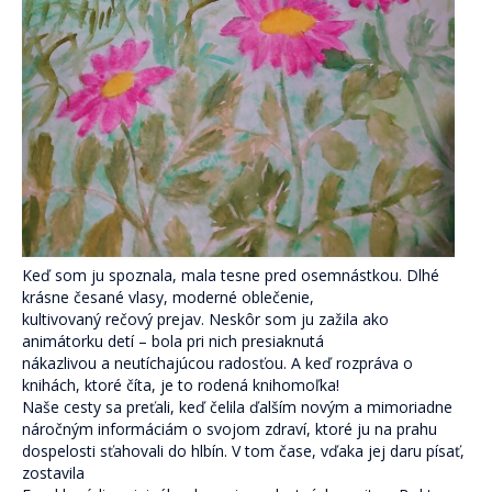
Skupinová terapia
Terapeutické karty (P)o ceste k sebe.
Pocestník. Terapeutický denník.
Komunita Postmodernistov
Pomáhame
Ako pomáhame
Komu pomáhame
Keď som ju spoznala, mala tesne pred osemnástkou. Dlhé
krásne česané vlasy, moderné oblečenie,
Oblasti pomoci
kultivovaný rečový prejav. Neskôr som ju zažila ako
animátorku detí – bola pri nich presiaknutá
Skrotiť Draka
nákazlivou a neutíchajúcou radosťou. A keď rozpráva o
knihách, ktoré číta, je to rodená knihomoľka!
Naše cesty sa preťali, keď čelila ďalším novým a mimoriadne
Linky
náročným informáciám o svojom zdraví, ktoré ju na prahu
dospelosti sťahovali do hlbín. V tom čase, vďaka jej daru písať,
Kurzy
zostavila