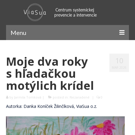
Menu
ViaSua
Moje dva roky
10
Náš príbeh
s hľadačkou
MAR 2026
Náš tím
motýlich krídel
Systemický prístup
by
Jarmila Tomková
|
posted in:
Nezaradené
|
0
Naratívny prístup
Autorka: Danka Koníček Žilinčíková, ViaSua o.z.
SFBT
Mindfulness