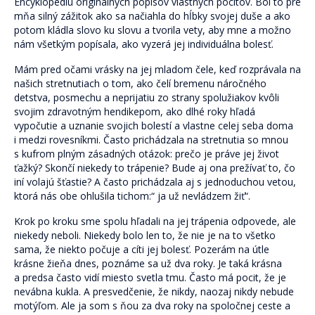
Encyklopédiu originálnych popisov vlastných pocitov. Bol to pre
Pre verejnosť
mňa silný zážitok ako sa načiahla do hĺbky svojej duše a ako
potom kládla slovo ku slovu a tvorila vety, aby mne a možno
Pre odborníkov
nám všetkým popísala, ako vyzerá jej individuálna bolesť.
Pre školy a organizácie
Mám pred očami vrásky na jej mladom čele, keď rozprávala na
našich stretnutiach o tom, ako čelí bremenu náročného
Novinky
detstva, posmechu a neprijatiu zo strany spolužiakov kvôli
svojim zdravotným hendikepom, ako dlhé roky hľadá
2% z daní pre ViaSua
vypočutie a uznanie svojich bolestí a vlastne celej seba doma
i medzi rovesníkmi. Často prichádzala na stretnutia so mnou
Články
s kufrom plným zásadných otázok: prečo je práve jej život
ťažký? Skončí niekedy to trápenie? Bude aj ona prežívať to, čo
Odborníkom
iní volajú šťastie? A často prichádzala aj s jednoduchou vetou,
ktorá nás obe ohlušila tichom:“ ja už nevládzem žiť“.
Blog
Krok po kroku sme spolu hľadali na jej trápenia odpovede, ale
Blog Skrotiť Draka
niekedy neboli. Niekedy bolo len to, že nie je na to všetko
sama, že niekto počuje a cíti jej bolesť. Pozerám na útle
Kontakt
krásne žieňa dnes, poznáme sa už dva roky. Je taká krásna
a predsa často vidí miesto svetla tmu. Často má pocit, že je
nevábna kukla. A presvedčenie, že nikdy, naozaj nikdy nebude
motýľom. Ale ja som s ňou za dva roky na spoločnej ceste a