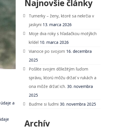
Najnovšie články
Turnerky – ženy, ktoré sa nekrčia v
jaskyni
13. marca 2026
Moje dva roky s hľadačkou motýlich
krídel
10. marca 2026
Vianoce po svojom
16. decembra
2025
Pošlite svojim dôležitým ľuďom
správu, ktorú môžu držať v rukách a
ona môže držať ich.
30. novembra
2025
 údaje a
Buďme si ľuďmi
30. novembra 2025
údaje
Archív