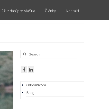
2% z daní pre ViaSua
Články
Kontakt
Search
for:
Odborníkom
Blog