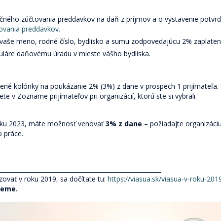
čného zúčtovania preddavkov na daň z príjmov a o vystavenie potvrd
ovania preddavkov.
 vaše meno, rodné číslo, bydlisko a sumu zodpovedajúcu 2% zaplaten
muláre daňovému úradu v mieste vášho bydliska.
ené kolónky na poukázanie 2% (3%) z dane v prospech 1 prijímateľa.
e v Zozname prijímateľov pri organizácií, ktorú ste si vybrali.
roku 2023, máte možnosť venovať
3% z dane
– požiadajte organizáciu
o práce.
_______________________________________________________
ovať v roku 2019, sa dočítate tu:
https://viasua.sk/viasua-v-roku-201
jeme.