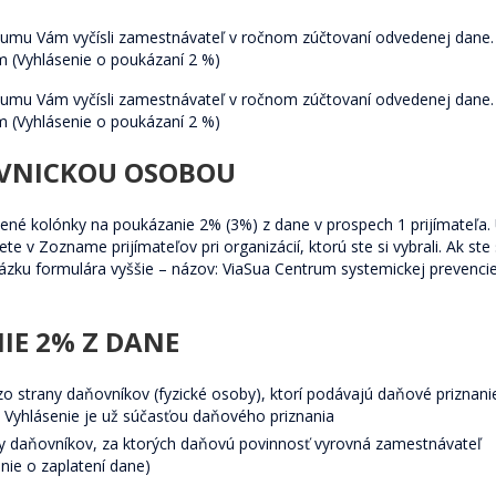
sumu Vám vyčísli zamestnávateľ v ročnom zúčtovaní odvedenej dane.
 (Vyhlásenie o poukázaní 2 %)
sumu Vám vyčísli zamestnávateľ v ročnom zúčtovaní odvedenej dane.
 (Vyhlásenie o poukázaní 2 %)
ÁVNICKOU OSOBOU
ené kolónky na poukázanie 2% (3%) z dane v prospech 1 prijímateľa.
e v Zozname prijímateľov pri organizácií, ktorú ste si vybrali. Ak ste 
rázku formulára vyššie – názov: ViaSua Centrum systemickej prevenci
IE 2% Z DANE
o strany daňovníkov (fyzické osoby), ktorí podávajú daňové priznani
 Vyhlásenie je už súčasťou daňového priznania
any daňovníkov, za ktorých daňovú povinnosť vyrovná zamestnávateľ
nie o zaplatení dane)