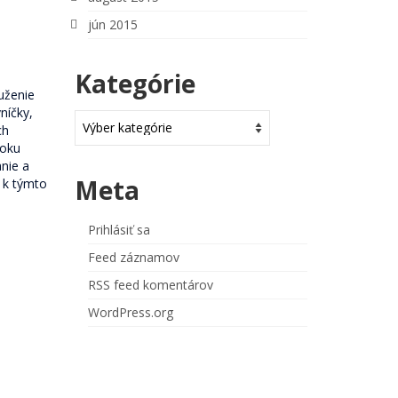
jún 2015
Kategórie
ruženie
níčky,
Kategórie
ch
roku
anie a
Meta
 k týmto
Prihlásiť sa
Feed záznamov
RSS feed komentárov
WordPress.org