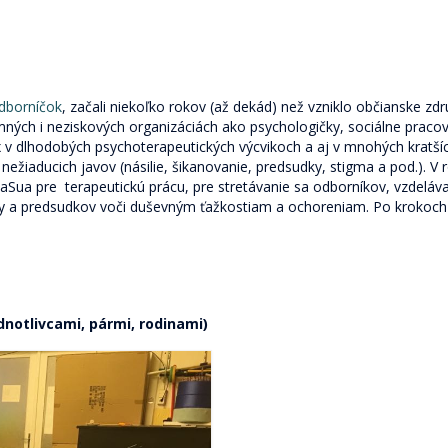
odborníčok
, začali niekoľko rokov (až dekád) než vzniklo občianske zd
ných i neziskových organizáciách ako psychologičky, sociálne pracov
x v dlhodobých psychoterapeutických výcvikoch a aj v mnohých kratší
ežiaducich javov (násilie, šikanovanie, predsudky, stigma a pod.). V 
iaSua pre terapeutickú prácu, pre stretávanie sa odborníkov, vzdeláv
gmy a predsudkov voči duševným ťažkostiam a ochoreniam. Po krokoch
dnotlivcami, pármi, rodinami)