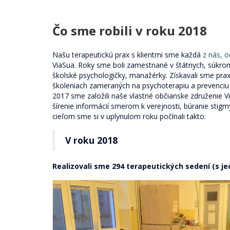
Čo sme robili v roku 2018
Našu terapeutickú prax s klientmi sme každá
z nás, 
ViaSua. Roky sme boli zamestnané v štátnych, súkrom
školské psychologičky, manažérky. Získavali sme pra
školeniach zameraných na psychoterapiu a prevenciu n
2017 sme založili naše vlastné občianske združenie V
šírenie informácií smerom k verejnosti, búranie sti
cieľom sme si v uplynulom roku počínali takto:
V roku 2018
Realizovali sme 294 terapeutických sedení (s je