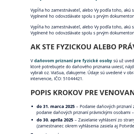
Vypĺňa ho zamestnávateľ, alebo Vy podľa toho, akú 
Vyplnené ho odovzdávate spolu s prvým dokumentom
Vypĺňa ho zamestnávateľ, alebo Vy podľa toho, akú 
Vyplnené ho odovzdávate spolu s prvým dokumentom
AK STE FYZICKOU ALEBO PR
V
daňovom priznaní pre fyzické osoby
sú už uved
ktoré potrebujete do daňového priznania uviesť, nájdet
vybrali oz. ViaSua, ďakujeme. Údaje sú uvedené v ob
intervencie, IČO: 51044421.
POPIS KROKOV PRE VENOVAN
do 31. marca 2025
– Podanie daňových priznaní z
podanie daňových priznaní právnickými osobami –
do 30. apríla 2025
– Zasielanie vyhlásení zo str
(zamestnanec okrem vyhlásenia zasiela aj Potvrde