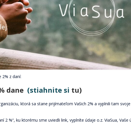
 2% z daní:
2 % dane
(stiahnite si
tu)
 organizáciu, ktorá sa stane prijímateľom Vašich 2% a vyplnili tam svoje
 2 %“, ku ktorému sme uviedli link, vyplníte údaje o.z. ViaSua, Vaše 