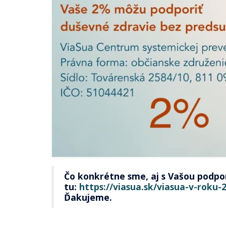
Čo konkrétne sme, aj s Vašou podpor
tu:
https://viasua.sk/viasua-v-roku-
Ďakujeme.