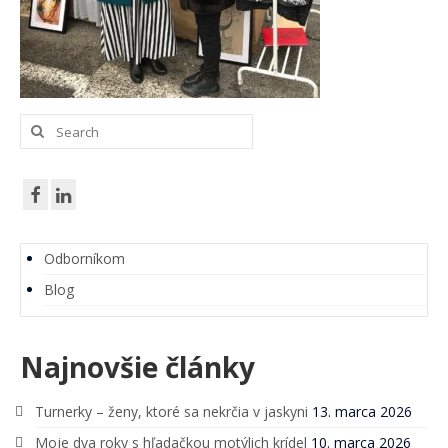
Skupinová terapia
Terapeutické karty (P)o ceste k sebe.
Pocestník. Terapeutický denník.
Search
Komunita Postmodernistov
for:
Pomáhame
Ako pomáhame
Komu pomáhame
Odborníkom
Oblasti pomoci
Blog
Skrotiť Draka
Najnovšie články
Linky
Kurzy
Turnerky – ženy, ktoré sa nekrčia v jaskyni
13. marca 2026
Moje dva roky s hľadačkou motýlich krídel
10. marca 2026