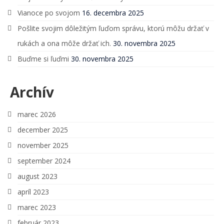
Pre verejnosť
Vianoce po svojom
16. decembra 2025
Pre odborníkov
Pošlite svojim dôležitým ľuďom správu, ktorú môžu držať v
Pre školy a organizácie
rukách a ona môže držať ich.
30. novembra 2025
Buďme si ľuďmi
30. novembra 2025
Novinky
2% z daní pre ViaSua
Archív
Články
marec 2026
Odborníkom
december 2025
november 2025
Blog
september 2024
Blog Skrotiť Draka
august 2023
Kontakt
apríl 2023
marec 2023
február 2023