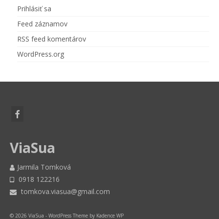
Prihlásiť sa
Feed záznamov
RSS feed komentárov
WordPress.org
ViaSua
Jarmila Tomková
0918 122216
tomkova.viasua@gmail.com
© 2026 ViaSua - WordPress Theme by
Kadence WP