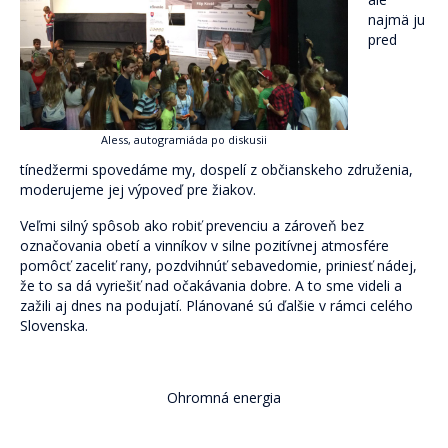
najmä ju
pred
Aless, autogramiáda po diskusii
tínedžermi spovedáme my, dospelí z občianskeho združenia,
moderujeme jej výpoveď pre žiakov.
Veľmi silný spôsob ako robiť prevenciu a zároveň bez
označovania obetí a vinníkov v silne pozitívnej atmosfére
pomôcť zaceliť rany, pozdvihnúť sebavedomie, priniesť nádej,
že to sa dá vyriešiť nad očakávania dobre. A to sme videli a
zažili aj dnes na podujatí. Plánované sú ďalšie v rámci celého
Slovenska.
Ohromná energia