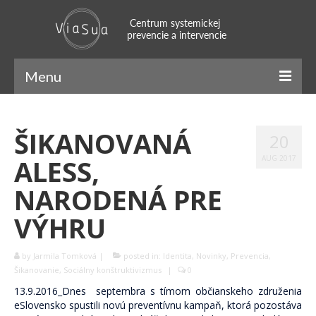
Menu
ViaSua
ŠIKANOVANÁ
20
Náš príbeh
ALESS,
AUG 2017
Náš tím
NARODENÁ PRE
Systemický prístup
VÝHRU
Naratívny prístup
by
Jarmila Tomková
|
posted in:
Identita
,
Novinky
,
Prevencia
,
SFBT
Šikanovanie
,
Sociálny konštruktivizmus
|
0
Mindfulness
13.9.2016_Dnes septembra s tímom občianskeho združenia
eSlovensko spustili novú preventívnu kampaň, ktorá pozostáva