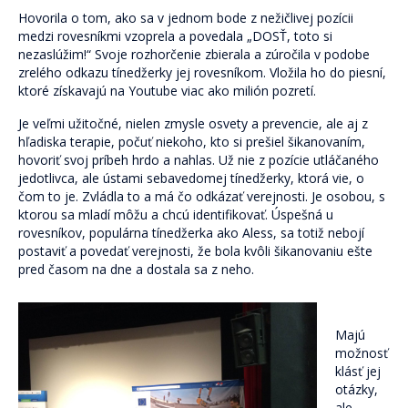
Pre verejnosť
Hovorila o tom, ako sa v jednom bode z nežičlivej pozícii
medzi rovesníkmi vzoprela a povedala „DOSŤ, toto si
Pre odborníkov
nezaslúžim!“ Svoje rozhorčenie zbierala a zúročila v podobe
zrelého odkazu tínedžerky jej rovesníkom. Vložila ho do piesní,
Pre školy a organizácie
ktoré získavajú na Youtube viac ako milión pozretí.
Novinky
Je veľmi užitočné, nielen zmysle osvety a prevencie, ale aj z
hľadiska terapie, počuť niekoho, kto si prešiel šikanovaním,
2% z daní pre ViaSua
hovoriť svoj príbeh hrdo a nahlas. Už nie z pozície utláčaného
jedotlivca, ale ústami sebavedomej tínedžerky, ktorá vie, o
Články
čom to je. Zvládla to a má čo odkázať verejnosti. Je osobou, s
ktorou sa mladí môžu a chcú identifikovať. Úspešná u
Odborníkom
rovesníkov, populárna tínedžerka ako Aless, sa totiž nebojí
postaviť a povedať verejnosti, že bola kvôli šikanovaniu ešte
Blog
pred časom na dne a dostala sa z neho.
Blog Skrotiť Draka
Majú
Kontakt
možnosť
klásť jej
otázky,
ale