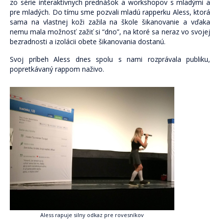
Skupinová terapia
zo série interaktívnych prednášok a workshopov s mladými a
pre mladých. Do tímu sme pozvali mladú rapperku Aless, ktorá
Terapeutické karty (P)o ceste k sebe.
sama na vlastnej koži zažila na škole šikanovanie a vďaka
nemu mala možnosť zažiť si “dno”, na ktoré sa neraz vo svojej
Pocestník. Terapeutický denník.
bezradnosti a izolácii obete šikanovania dostanú.
Svoj príbeh Aless dnes spolu s nami rozprávala publi
ku,
Komunita Postmodernistov
popretkávaný rappom naživo.
Pomáhame
Ako pomáhame
Komu pomáhame
Oblasti pomoci
Skrotiť Draka
Linky
Kurzy
Aless rapuje silny odkaz pre rovesníkov