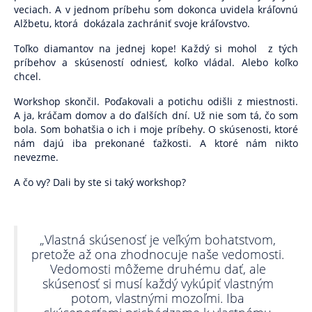
veciach. A v jednom príbehu som dokonca uvidela kráľovnú
Alžbetu, ktorá
dokázala zachrániť svoje kráľovstvo.
Toľko diamantov na jednej kope! Každý si mohol
z tých
príbehov a skúseností odniesť, koľko vládal. Alebo koľko
chcel.
Workshop skončil. Poďakovali a potichu odišli z miestnosti.
A ja, kráčam domov a do ďalších dní. Už nie som tá, čo som
bola. Som bohatšia o ich i moje príbehy. O skúsenosti, ktoré
nám dajú iba prekonané ťažkosti. A ktoré nám nikto
nevezme.
A čo vy? Dali by ste si taký workshop?
„Vlastná skúsenosť je veľkým bohatstvom,
pretože až ona zhodnocuje naše vedomosti.
Vedomosti môžeme druhému dať, ale
skúsenosť si musí každý vykúpiť vlastným
potom, vlastnými mozoľmi. Iba