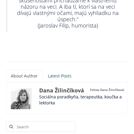
skúsenosťami prichádzame k vlastnému
názoru na veci. A iba tí, ktorí sa na veci
dívajú vlastnými očami, majú vyhliadku na
úspech.“
(Jaroslav Filip, humorista)
About Author
Latest Posts
Dana Žilinčíková
Follow Dana Žilinčíková:
Sociálna poradkyňa, terapeutka, koučka a
lektorka
Search
for: