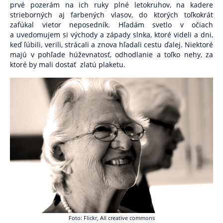
Pre verejnosť
prvé pozerám na ich ruky plné letokruhov, na kadere
strieborných aj farbených vlasov, do ktorých toľkokrát
Pre odborníkov
zafúkal vietor neposedník. Hľadám svetlo v očiach
a uvedomujem si východy a západy slnka, ktoré videli a dni,
Pre školy a organizácie
keď ľúbili, verili, strácali a znova hľadali cestu ďalej. Niektoré
majú v pohľade húževnatosť, odhodlanie a toľko nehy, za
ktoré by mali dostať
Novinky
zlatú plaketu.
2% z daní pre ViaSua
Články
Odborníkom
Blog
Blog Skrotiť Draka
Kontakt
Foto: Flickr, All creative commons