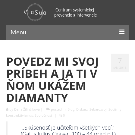
Menu
ViaSua
POVEDZ MI SVOJ
7
Náš príbeh
PRÍBEH A JA TI V
JAN 2018
Náš tím
ŇOM UKÁŽEM
Systemický prístup
DIAMANTY
Naratívny prístup
by
Dana Žilinčíková
|
posted in:
Blog
,
Diskurz
,
Sebarozvoj
,
Sociálny
SFBT
konštruktivizmus
,
Spoločnosť
|
0
Mindfulness
„Skúsenosť je učiteľom všetkých vecí.“
(Gaius Iulius Ceasar, 100 – 44 pred n.l.)