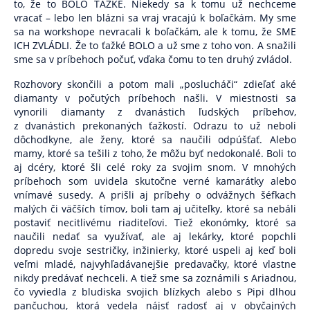
to, že to BOLO ŤAŽKÉ. Niekedy sa k tomu už nechceme
vracať – lebo len blázni sa vraj vracajú k boľačkám. My sme
sa na workshope nevracali k boľačkám, ale k tomu, že SME
ICH ZVLÁDLI. Že to ťažké BOLO a už sme z toho von. A snažili
sme sa v príbehoch počuť, vďaka čomu to ten druhý zvládol.
Rozhovory skončili a potom mali „poslucháči“ zdieľať aké
diamanty v počutých príbehoch našli. V miestnosti sa
vynorili diamanty z dvanástich ľudských príbehov,
z dvanástich prekonaných ťažkostí. Odrazu to už neboli
dôchodkyne, ale ženy, ktoré sa naučili odpúšťať. Alebo
mamy, ktoré sa tešili z toho, že môžu byť nedokonalé. Boli to
aj dcéry, ktoré šli celé roky za svojim snom. V mnohých
príbehoch som uvidela
skutočne verné kamarátky alebo
vnímavé susedy. A prišli aj príbehy o odvážnych šéfkach
malých či väčších tímov, boli tam aj učiteľky, ktoré sa nebáli
postaviť necitlivému riaditeľovi. Tiež
ekonómky, ktoré sa
naučili nedať sa využívať, ale aj lekárky, ktoré popchli
dopredu svoje sestričky, inžinierky, ktoré uspeli aj keď boli
veľmi mladé, najvyhľadávanejšie predavačky, ktoré vlastne
nikdy predávať nechceli. A tiež sme sa zoznámili s Ariadnou,
čo vyviedla z bludiska svojich blízkych alebo s Pipi dlhou
pančuchou, ktorá vedela nájsť radosť aj v obyčajných