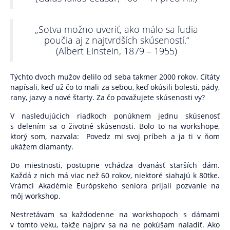
Skupinová terapia
Terapeutické karty (P)o ceste k sebe.
„Sotva možno uveriť, ako málo sa ľudia
poučia aj z najtvrdších skúseností.“
Pocestník. Terapeutický denník.
(Albert Einstein, 1879 – 1955)
Komunita Postmodernistov
Týchto dvoch mužov delilo od seba takmer 2000 rokov. Cítáty
Pomáhame
napísali, keď už čo to mali za sebou, keď okúsili bolesti, pády,
rany, jazvy a nové štarty. Za čo považujete skúsenosti vy?
Ako pomáhame
V nasledujúcich riadkoch ponúknem jednu skúsenosť
s delením sa o životné skúsenosti. Bolo to na workshope,
Komu pomáhame
ktorý som, nazvala:
Povedz mi svoj príbeh a ja ti v ňom
ukážem diamanty.
Oblasti pomoci
Do miestnosti, postupne vchádza dvanásť starších dám.
Skrotiť Draka
Každá z nich má viac než 60 rokov, niektoré siahajú k 80tke.
Vrámci Akadémie Európskeho seniora prijali pozvanie na
Linky
môj workshop.
Kurzy
Nestretávam sa každodenne na workshopoch s dámami
v tomto veku, takže najprv sa na ne pokúšam naladiť. Ako