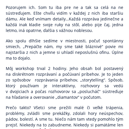
Pozorujem ich. Som tu iba pre ne a tak sa celá na ne
sústreďujem. Ešte chvíľu vidím v každej z nich iba staršiu
dámu. Ale keď vnímam detaily…Každá rozpráva jedinečne a
každá inak kladie svoje ruky na stôl, alebo pije čaj, jedna
letmo, iná opatrne, ďalšia s vážnou noblesou.
Ako spolu dlhšie sedíme v miestnosti, počuť spontánny
smiech, „Prepáčte nám, my sme také bláznivé“ povie mi
najstaršia z nich a jemne si uhladí neposlušnú ofinu. Úplne
ma to dojalo.
Môj workshop trval
2 hodiny.
Jeho obsah bol
postavený
na
diskrétnom rozprávaní a počúvaní príbehov. Je to jeden
zo spôsobov
rozprávania príbehov, „storytelling“. Spôsob,
ktorý používam je interaktívny, rozhovory sa vedú
v dvojiciach a počas rozhovorov sa „poslucháč“ sústreďuje
na hľadanie a overovanie „diamantov“ v počutom.
Prečo takto? Všetci sme prežili malé či veľké trápenia,
problémy, zvládli sme prekážky, zdolali hory neúspechov,
pádov, bolestí. A sme tu. Niečo nám tam vtedy pomohlo tým
prejsť. Niekedy na to zabudneme. Niekedy si pamätáme len