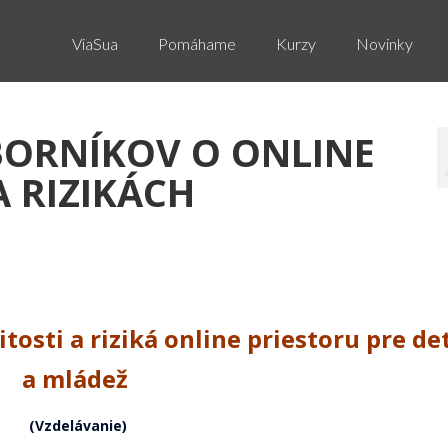
ViaSua
Pomáhame
Kurzy
Novinky
BORNÍKOV O ONLINE
A RIZIKÁCH
tosti a riziká online priestoru pre det
a mládež
(Vzdelávanie)