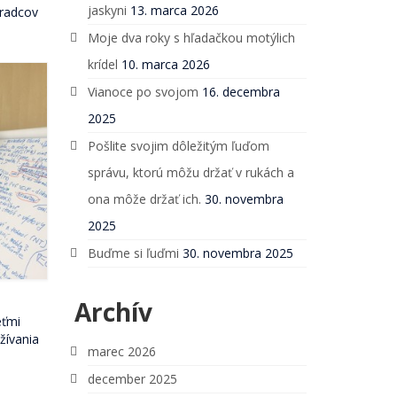
jaskyni
13. marca 2026
oradcov
Moje dva roky s hľadačkou motýlich
krídel
10. marca 2026
Vianoce po svojom
16. decembra
2025
Pošlite svojim dôležitým ľuďom
správu, ktorú môžu držať v rukách a
ona môže držať ich.
30. novembra
2025
Buďme si ľuďmi
30. novembra 2025
Archív
eťmi
užívania
marec 2026
december 2025