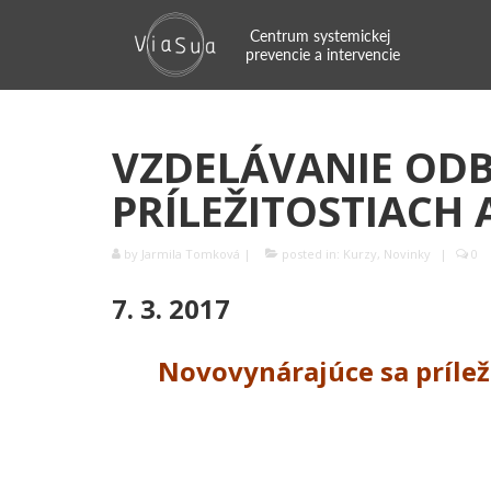
VZDELÁVANIE OD
PRÍLEŽITOSTIACH 
by
Jarmila Tomková
|
posted in:
Kurzy
,
Novinky
|
0
7. 3. 2017
Novovynárajúce sa príleži