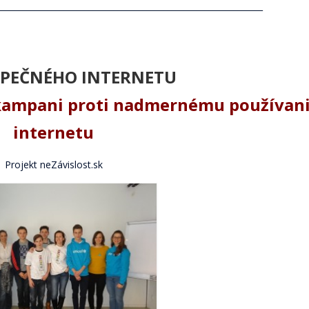
________________________________________________________________
ZPEČNÉHO INTERNETU
 kampani proti nadmernému používan
internetu
Projekt neZávislost.sk