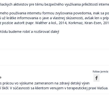
ackych aktivistov pre tému bezpečného využívania príležitostí interne
ívneho používania internetu formou zvyšovania povedomia, inak sa p
už krátke informovania o jave a vlastnej skúsenosti, avšak len v prí
 pozície autorít (napr. Walther a kol., 2014, Korkmaz, Kiran-Esen, 201
tódu budeme robiť a rozširovať ďalej!
Follow Jarmila
o
s prácou vo výskume zameranom na zdravý detský vývin
í škôl. V súčasnosti sa klientom venujem v terapeutickej praxi ViaSua.