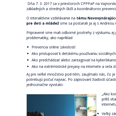
Dňa 7. 3. 2017 sa v priestoroch CPPPaP na Vajnorske
základných a stredných škôl a koordinátorov prevenci
O interaktívne vzdelávanie na
tému Novovynárajúce s
pre deti a mládež
sme sa postarali ja aj s Andreou
Pripravené sme mali odborné postrehy z výskumu aj 
problematiky, ako napríklad
Prevencia online závislostí
Ako pristupovať k detskému používaniu sociálnych 
Ako predchádzať alebo zareagovať na kyberšikan
Ako na extrémistické prejavy na internete a veľa ď
Aj pre veľké množstvo pod-tém, zaujímalo nás, čo je
potrebujú počuť najviac. Po zapisovaní žiadostí účast
jednoznačne vyvstalo:
„
Ako kom
príliš v
internet
Veľký z