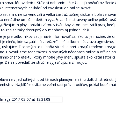
u a smartfónov deťmi. Stále si odborníci ešte žiadajú počuť rozlíšenie
a internetových aplikácií od závislostí od online aktivít.
astiam sme sa venovali a veľká časť užitočnej diskusie bola venovan
o nenásilne umožniť deťom vyvažovať čas strávený online príležitos
yužívajúcim plný kontakt tvárou v tvár. Aby v tom nestratili prax, keď 
e to zdá sa taký dostupný a v mnohom aj jednoduchší.
le je pre odborníkov zaujímavé informovať sa, ako to je možné, že on
tí je niečo, kde sa „utrhnú z reťaze“ a sú celkom iné, zrazu agresívne,
, riskujúce. Dospelým to naháňa strach a preto majú tendenciu reag
ívne. Hovorili sme teda taktiež o spojitých nádobách online a offline pr
 disinhibičného efektu, ktorý mnohé javy mení, spúšťa ako katalizátor či
. Dá sa povedať, že stručne vyjasňujúc a zhrňujúc.
ávanie v jednotlivých pod-témach plánujeme sériu ďalších stretnutí. 
entistov. Najbližšie uvítame veľmi radi práve rodičov, pokiaľ budú ma