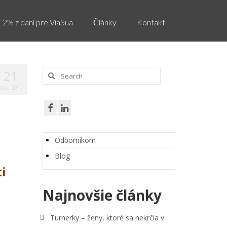
2% z daní pre ViaSua
Články
Kontakt
Search
21
for:
AUG 2017
Odborníkom
Blog
i
Najnovšie články
Turnerky – ženy, ktoré sa nekrčia v