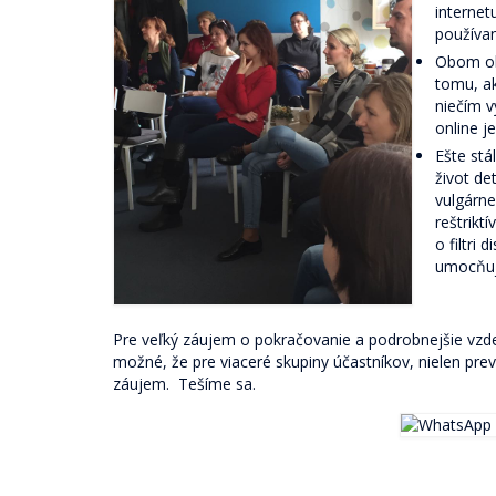
internet
používani
Obom obl
tomu, ak
niečím v
online j
Ešte stá
život de
vulgárne
reštrikt
o filtri
umocňuje
Pre veľký záujem o pokračovanie a podrobnejšie vzdel
možné, že pre viaceré skupiny účastníkov, nielen prev
záujem. Tešíme sa.