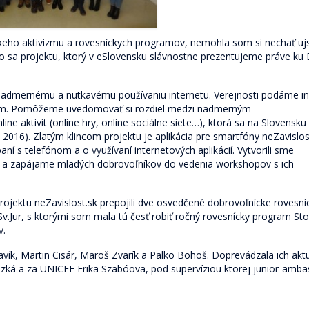
eho aktivizmu a rovesníckych programov, nemohla som si nechať uj
ho sa projektu, ktorý v eSlovensku slávnostne prezentujeme práve ku
admernému a nutkavému používaniu internetu. Verejnosti podáme in
ánom. Pomôžeme uvedomovať si rozdiel medzi nadmerným
ne aktivít (online hry, online sociálne siete…), ktorá sa na Slovensku
, 2016)
. Zlatým klincom projektu je aplikácia pre smartfóny neZavislos
 s telefónom a o využívaní internetových aplikácií. Vytvorili sme
ti a zapájame mladých dobrovoľníkov do vedenia workshopov s ich
ojektu neZavislost.sk prepojili dve osvedčené dobrovoľnícke rovesní
Sv.Jur, s ktorými som mala tú česť robiť ročný rovesnícky program St
v.
avík, Martin Cisár, Maroš Zvarík a Palko Bohoš. Doprevádzala ich akt
zká a za UNICEF Erika Szabóova, pod supervíziou ktorej junior-amba