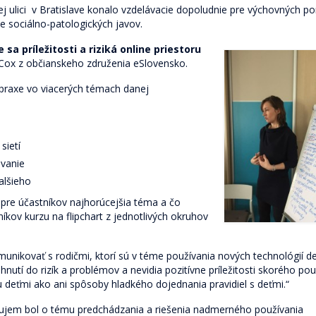
j ulici v Bratislave konalo vzdelávacie dopoludnie pre výchovných p
e sociálno-patologických javov.
a príležitosti a riziká online
priestoru
 Cox z občianskeho združenia eSlovensko.
praxe vo viacerých témach danej
sietí
ovanie
alšieho
 pre účastníkov najhorúcejšia téma a čo
níkov kurzu na flipchart z jednotlivých okruhov
unikovať s rodičmi, ktorí sú v téme používania nových technológií d
tiahnutí do rizík a problémov a nevidia pozitívne príležitosti skorého po
u deťmi ako ani spôsoby hladkého dojednania pravidiel s deťmi.“
áujem bol o tému predchádzania a riešenia nadmerného používania