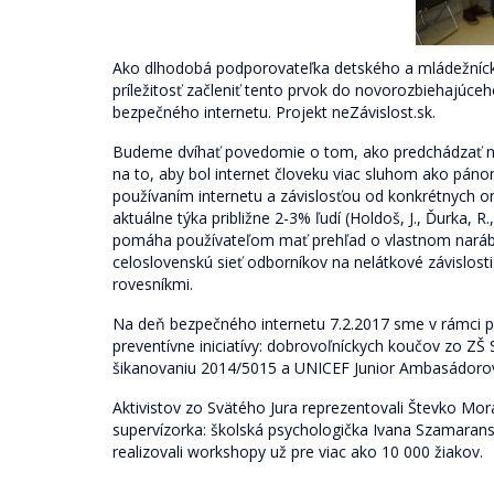
Ako dlhodobá podporovateľka detského a mládežníck
príležitosť začleniť tento prvok do novorozbiehajúce
bezpečného internetu. Projekt neZávislost.sk.
Budeme dvíhať povedomie o tom, ako predchádzať n
na to, aby bol internet človeku viac sluhom ako p
používaním internetu a závislosťou od konkrétnych onli
aktuálne týka približne 2-3% ľudí
(Holdoš, J., Ďurka, R.
pomáha používateľom mať prehľad o vlastnom narábaní
celoslovenskú sieť odborníkov na nelátkové závislos
rovesníkmi.
Na deň bezpečného internetu 7.2.2017 sme v rámci pr
preventívne iniciatívy: dobrovoľníckych koučov zo ZŠ 
šikanovaniu 2014/5015 a UNICEF Junior Ambasádoro
Aktivistov zo Svätého Jura reprezentovali Števko Mor
supervíz
orka: školská psychologička Ivana Szamarans
realizovali workshopy už pre viac ako 10 000 žiakov.