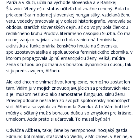
Pre verejnosť
Paríži a v Kluži, učila na východe Slovenska a v Banskej
Štiavnici. Vtedy ešte status učiteľa bol značne cenený. Bola to
Pre odborníkov
priekopníčka modernej slovenskej hungaristiky, vzdelaná ženu
veru, vedecky pracovala aj v oblasti historiografie, venovala sa
Pre školy a organizácie
obdobiu starších slovenských dejín, až do vojny bola členkou
redakčného kruhu Prúdov, literárneho časopisu Služba. Čo ma
na nej zaujalo najviac, aká to bola zanietená feministka,
Novinky
aktivistka a funkcionárka ženského hnutia na Slovensku,
spoluzostavovateľka a spoluautorka feministického zborníka, v
2% z daní pre ViaSua
ktorom propagovala úplnú emancipáciu ženy. Veľká, múdra
žena s túžbou po poznaní a s bohatou dynamickou dušou, tak
Články
si ju predstavujem, Alžbetu.
Odborníkom
Ale keď chceme vnímať život komplexne, nemožno zostať len
tam. Vidím ju v mojich znovuobjavujúcich sa predstavách viac
Blog
s jej mužom než ako ako samostatne fungujúcu silnú ženu.
Pravdepodobne nežila len zo svojich spoločensky hodnotných
Blog Skrotiť Draka
vízií. Alžbeta sa vydala za Edmunda Gwerka. A to Vám bol tiež
múdry a sčítaný muž s bohatou dušou so zmyslom pre krásno,
Kontakt
umelcom. Azda preto si učarovali. To musel byť pár!
Odvážna Alžbeta, takej žene by neimponoval hocijaký gazda.
Edmund bol maliar, stážoval vo Viedni, v Mníchove, v Berlíne, v