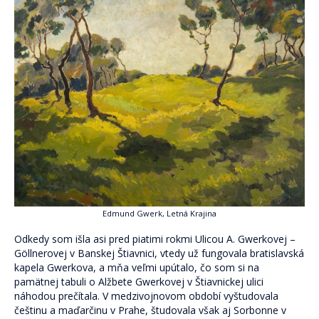
Skupinová terapia
Terapeutické karty (P)o ceste k sebe.
Pocestník. Terapeutický denník.
Komunita Postmodernistov
Pomáhame
Ako pomáhame
Komu pomáhame
Oblasti pomoci
Edmund Gwerk, Letná Krajina
Skrotiť Draka
Odkedy som išla asi pred piatimi rokmi Ulicou A. Gwerkovej –
Göllnerovej v Banskej Štiavnici, vtedy už fungovala bratislavská
Linky
kapela Gwerkova, a mňa veľmi upútalo, čo som si na
pamätnej tabuli o Alžbete Gwerkovej v Štiavnickej ulici
Kurzy
náhodou prečítala. V medzivojnovom období vyštudovala
češtinu a maďarčinu v Prahe, študovala však aj Sorbonne v