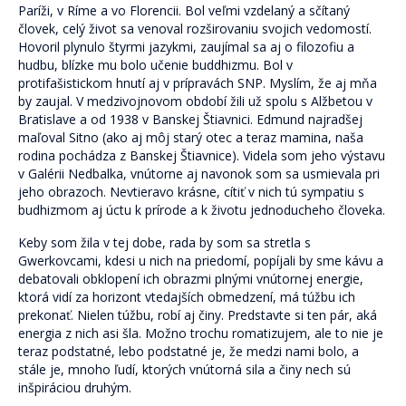
Paríži, v Ríme a vo Florencii. Bol veľmi vzdelaný a sčítaný
človek, celý život sa venoval rozširovaniu svojich vedomostí.
Hovoril plynulo štyrmi jazykmi, zaujímal sa aj o filozofiu a
hudbu, blízke mu bolo učenie buddhizmu. Bol v
protifašistickom hnutí aj v prípravách SNP. Myslím, že aj mňa
by zaujal. V medzivojnovom období žili už spolu s Alžbetou v
Bratislave a od 1938 v Banskej Štiavnici. Edmund najradšej
maľoval Sitno (ako aj môj starý otec a teraz mamina, naša
rodina pochádza z Banskej Štiavnice). Videla som jeho výstavu
v Galérii Nedbalka, vnútorne aj navonok som sa usmievala pri
jeho obrazoch. Nevtieravo krásne, cítiť v nich tú sympatiu s
budhizmom aj úctu k prírode a k životu jednoducheho človeka.
Keby som žila v tej dobe, rada by som sa stretla s
Gwerkovcami, kdesi u nich na priedomí, popíjali by sme kávu a
debatovali obklopení ich obrazmi plnými vnútornej energie,
ktorá vidí za horizont vtedajších obmedzení, má túžbu ich
prekonať. Nielen túžbu, robí aj činy. Predstavte si ten pár, aká
energia z nich asi šla. Možno trochu romatizujem, ale to nie je
teraz podstatné, lebo podstatné je, že medzi nami bolo, a
stále je, mnoho ľudí, ktorých vnútorná sila a činy nech sú
inšpiráciou druhým.