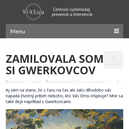
Menu
ViaSua
ZAMILOVALA SOM
5
Náš príbeh
SI GWERKOVCOV
NOV 2017
Náš tím
by
Jarmila Tomková
|
posted in:
Blog
,
Prevencia
,
Spoločnosť
|
0
Systemický prístup
Aj vám sa stane, že z času na čas ale zato dlhodobo vás
Naratívny prístup
napadá životný príbeh niekoho, kto Vás čímsi inšpiruje? Mne sa
také deje napríklad s Gwerkovcami.
SFBT
Mindfulness