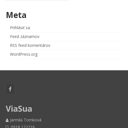
Meta
Prihlásiť sa
Feed záznamov
RSS feed komentárov
WordPress.org
ViaSua
Jarmila Tomková
0918 122216