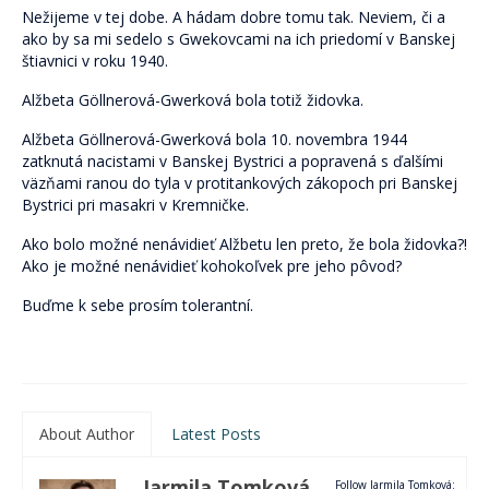
Nežijeme v tej dobe. A hádam dobre tomu tak. Neviem, či a
ako by sa mi sedelo s Gwekovcami na ich priedomí v Banskej
štiavnici v roku 1940.
Alžbeta Göllnerová-Gwerková bola totiž židovka.
Alžbeta Göllnerová-Gwerková bola 10. novembra 1944
zatknutá nacistami v Banskej Bystrici a popravená s ďalšími
väzňami ranou do tyla v protitankových zákopoch pri Banskej
Bystrici pri masakri v Kremničke.
Ako bolo možné nenávidieť Alžbetu len preto, že bola židovka?!
Ako je možné nenávidieť kohokoľvek pre jeho pôvod?
Buďme k sebe prosím tolerantní.
About Author
Latest Posts
Jarmila Tomková
Follow Jarmila Tomková: