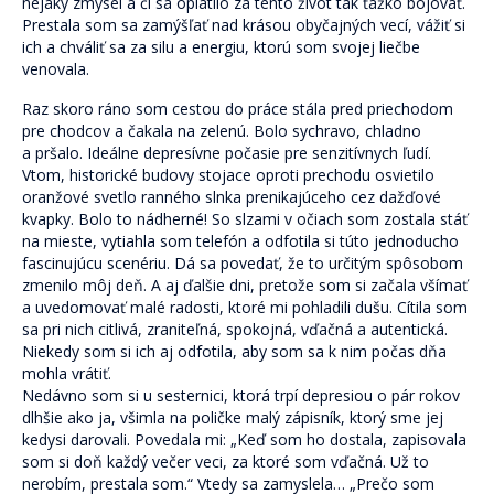
nejaký zmysel a či sa oplatilo za tento život tak ťažko bojovať.
Prestala som sa zamýšľať nad krásou obyčajných vecí, vážiť si
ich a chváliť sa za silu a energiu, ktorú som svojej liečbe
venovala.
Raz skoro ráno som cestou do práce stála pred priechodom
pre chodcov a čakala na zelenú. Bolo sychravo, chladno
a pršalo. Ideálne depresívne počasie pre senzitívnych ľudí.
Vtom, historické budovy stojace oproti prechodu osvietilo
oranžové svetlo ranného slnka prenikajúceho cez dažďové
kvapky. Bolo to nádherné! So slzami v očiach som zostala stáť
na mieste, vytiahla som telefón a odfotila si túto jednoducho
fascinujúcu scenériu. Dá sa povedať, že to určitým spôsobom
zmenilo môj deň. A aj ďalšie dni, pretože som si začala všímať
a uvedomovať malé radosti, ktoré mi pohladili dušu. Cítila som
sa pri nich citlivá, zraniteľná, spokojná, vďačná a autentická.
Niekedy som si ich aj odfotila, aby som sa k nim počas dňa
mohla vrátiť.
Nedávno som si u sesternici, ktorá trpí depresiou o pár rokov
dlhšie ako ja, všimla na poličke malý zápisník, ktorý sme jej
kedysi darovali. Povedala mi: „Keď som ho dostala, zapisovala
som si doň každý večer veci, za ktoré som vďačná. Už to
nerobím, prestala som.“ Vtedy sa zamyslela… „Prečo som