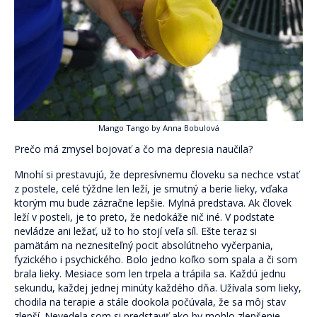
Skupinová terapia
Terapeutické karty (P)o ceste k sebe.
Pocestník. Terapeutický denník.
Komunita Postmodernistov
Pomáhame
Mango Tango by Anna Bobulová
Ako pomáhame
Prečo má zmysel bojovať a čo ma depresia naučila?
Mnohí si prestavujú, že depresívnemu človeku sa nechce vstať
Komu pomáhame
z postele, celé týždne len leží, je smutný a berie lieky, vďaka
ktorým mu bude zázračne lepšie. Mylná predstava. Ak človek
Oblasti pomoci
leží v posteli, je to preto, že nedokáže nič iné. V podstate
nevládze ani ležať, už to ho stojí veľa síl. Ešte teraz si
Skrotiť Draka
pamätám na neznesiteľný pocit absolútneho vyčerpania,
fyzického i psychického. Bolo jedno koľko som spala a či som
Linky
brala lieky. Mesiace som len trpela a trápila sa. Každú jednu
sekundu, každej jednej minúty každého dňa. Užívala som lieky,
Kurzy
chodila na terapie a stále dookola počúvala, že sa môj stav
zlepší. Nevedela som si predstaviť ako by mohlo zlepšenie