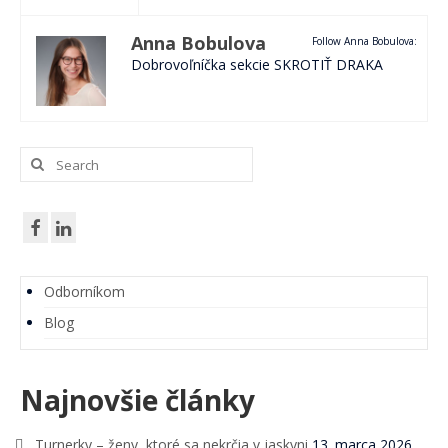
Anna Bobulova
Follow Anna Bobulova:
Dobrovoľníčka sekcie SKROTIŤ DRAKA
Search
for:
Odborníkom
Blog
Najnovšie články
Turnerky – ženy, ktoré sa nekrčia v jaskyni
13. marca 2026