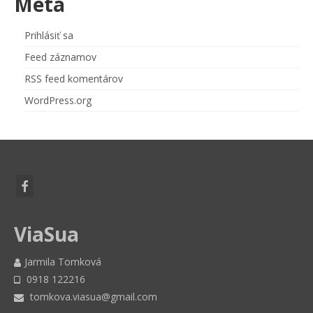
Meta
Prihlásiť sa
Feed záznamov
RSS feed komentárov
WordPress.org
ViaSua
Jarmila Tomková
0918 122216
tomkova.viasua@gmail.com