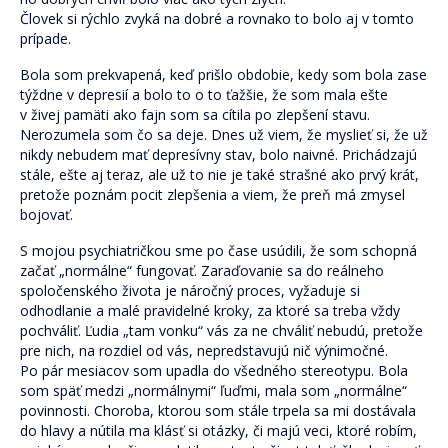
Človek si rýchlo zvyká na dobré a rovnako to bolo aj v tomto
prípade.
Bola som prekvapená, keď prišlo obdobie, kedy som bola zase
týždne v depresií a bolo to o to ťažšie, že som mala ešte
v živej pamäti ako fajn som sa cítila po zlepšení stavu.
Nerozumela som čo sa deje. Dnes už viem, že myslieť si, že už
nikdy nebudem mať depresívny stav, bolo naivné. Prichádzajú
stále, ešte aj teraz, ale už to nie je také strašné ako prvý krát,
pretože poznám pocit zlepšenia a viem, že preň má zmysel
bojovať.
S mojou psychiatričkou sme po čase usúdili, že som schopná
začať „normálne“ fungovať. Zaraďovanie sa do reálneho
spoločenského života je náročný proces, vyžaduje si
odhodlanie a malé pravidelné kroky, za ktoré sa treba vždy
pochváliť. Ľudia „tam vonku“ vás za ne chváliť nebudú, pretože
pre nich, na rozdiel od vás, nepredstavujú nič výnimočné.
Po pár mesiacov som upadla do všedného stereotypu. Bola
som späť medzi „normálnymi“ ľuďmi, mala som „normálne“
povinnosti. Choroba, ktorou som stále trpela sa mi dostávala
do hlavy a nútila ma klásť si otázky, či majú veci, ktoré robím,