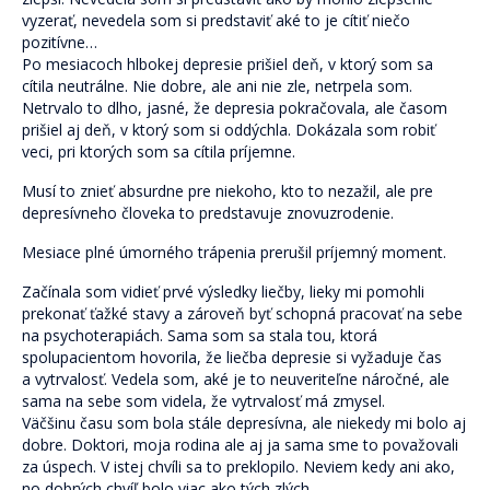
Pre verejnosť
vyzerať, nevedela som si predstaviť aké to je cítiť niečo
pozitívne…
Pre odborníkov
Po mesiacoch hlbokej depresie prišiel deň, v ktorý som sa
cítila neutrálne. Nie dobre, ale ani nie zle, netrpela som.
Pre školy a organizácie
Netrvalo to dlho, jasné, že depresia pokračovala, ale časom
prišiel aj deň, v ktorý som si oddýchla. Dokázala som robiť
Novinky
veci, pri ktorých som sa cítila príjemne.
2% z daní pre ViaSua
Musí to znieť absurdne pre niekoho, kto to nezažil, ale pre
depresívneho človeka to predstavuje znovuzrodenie.
Články
Mesiace plné úmorného trápenia prerušil príjemný moment.
Odborníkom
Začínala som vidieť prvé výsledky liečby, lieky mi pomohli
prekonať ťažké stavy a zároveň byť schopná pracovať na sebe
Blog
na psychoterapiách. Sama som sa stala tou, ktorá
spolupacientom hovorila, že liečba depresie si vyžaduje čas
Blog Skrotiť Draka
a vytrvalosť. Vedela som, aké je to neuveriteľne náročné, ale
sama na sebe som videla, že vytrvalosť má zmysel.
Kontakt
Väčšinu času som bola stále depresívna, ale niekedy mi bolo aj
dobre. Doktori, moja rodina ale aj ja sama sme to považovali
za úspech. V istej chvíli sa to preklopilo. Neviem kedy ani ako,
no dobrých chvíľ bolo viac ako tých zlých.