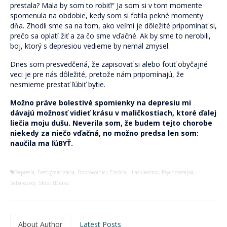
prestala? Mala by som to robiť!“ Ja som si v tom momente
spomenula na obdobie, kedy som si fotila pekné momenty
dňa. Zhodli sme sa na tom, ako veľmi je dôležité pripomínať si,
prečo sa oplatí žiť a za čo sme vďačné. Ak by sme to nerobili,
boj, ktorý s depresiou vedieme by nemal zmysel.
Dnes som presvedčená, že zapisovať si alebo fotiť obyčajné
veci je pre nás dôležité, pretože nám pripomínajú, že
nesmieme prestať ľúbiť bytie.
Možno práve bolestivé spomienky na depresiu mi
dávajú možnosť vidieť krásu v maličkostiach, ktoré ďalej
liečia moju dušu. Neverila som, že budem tejto chorobe
niekedy za niečo vďačná, no možno predsa len som:
naučila ma ľúBYŤ.
Depresia
,
Destigmatizácia
,
Dobrovoľníci
,
Emócie
,
HlasKlientov
,
Psychoterapia
,
Sebarozvoj
,
SkrotiťDraka
About Author
Latest Posts