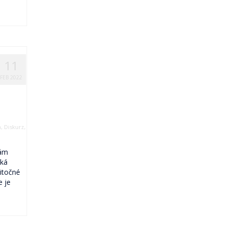
11
FEB 2022
a
,
Diskurz
,
nám
iká
itočné
e je