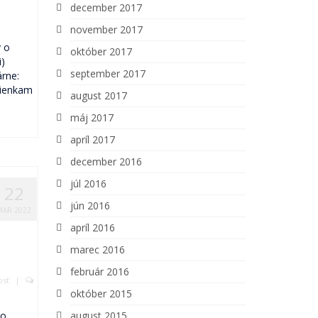
december 2017
november 2017
v o
október 2017
)
september 2017
árne:
ienkam
august 2017
máj 2017
apríl 2017
december 2016
júl 2016
22
jún 2016
MAR 2022
apríl 2016
marec 2016
február 2016
osť
|
október 2015
 o
august 2015