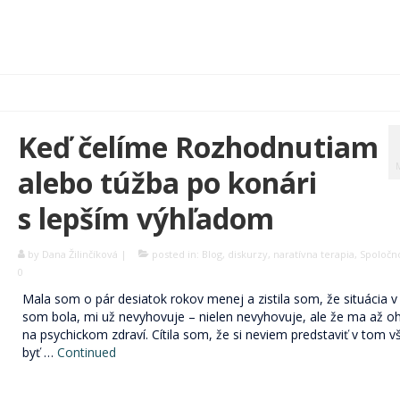
Keď čelíme Rozhodnutiam
alebo túžba po konári
s lepším výhľadom
by
Dana Žilinčíková
|
posted in:
Blog
,
diskurzy
,
naratívna terapia
,
Spoločn
0
Mala som o pár desiatok rokov menej a zistila som, že situácia v 
som bola, mi už nevyhovuje – nielen nevyhovuje, ale že ma až o
na psychickom zdraví. Cítila som, že si neviem predstaviť v tom 
byť …
Continued