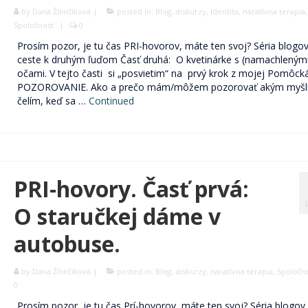
by
Dana Žilinčíková
|
posted in:
Blog
,
diskurzy
,
Identita
,
naratívna terapia
,
Spoločnosť
|
0
Prosím pozor, je tu čas PRI-hovorov, máte ten svoj? Séria blogo
ceste k druhým ľuďom Časť druhá: O kvetinárke s (namachlenými
očami. V tejto časti si „posvietim“ na prvý krok z mojej Pomôck
POZOROVANIE. Ako a prečo mám/môžem pozorovať akým myšl
čelím, keď sa …
Continued
PRI-hovory. Časť prvá:
O staručkej dáme v
autobuse.
by
Dana Žilinčíková
|
posted in:
Blog
,
diskurzy
,
naratívna terapia
,
Spoločn
0
Prosím pozor, je tu čas Prí-hovorov, máte ten svoj? Séria blogov