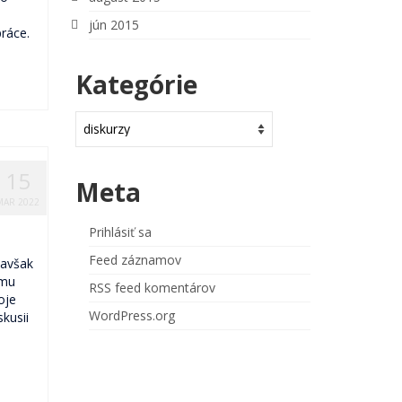
jún 2015
ráce.
Kategórie
Kategórie
15
Meta
MAR 2022
Prihlásiť sa
Feed záznamov
 avšak
šmu
RSS feed komentárov
oje
WordPress.org
skusii