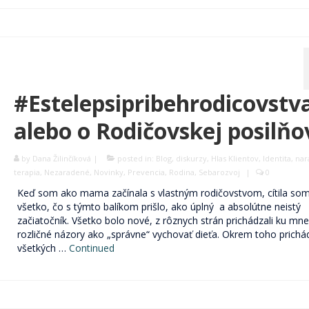
#Estelepsipribehrodicovstv
alebo o Rodičovskej posilň
by
Dana Žilinčíková
|
posted in:
Blog
,
diskurzy
,
Hlas Klientov
,
Identita
,
nar
terapia
,
Nezaradené
,
Novinky
,
Prevencia
,
Rodina
,
Sebarozvoj
|
0
Keď som ako mama začínala s vlastným rodičovstvom, cítila som
všetko, čo s týmto balíkom prišlo, ako úplný a absolútne neistý
začiatočník. Všetko bolo nové, z rôznych strán prichádzali ku mne
rozličné názory ako „správne“ vychovať dieťa. Okrem toho prichád
všetkých …
Continued