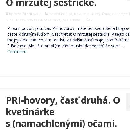
O mrzutej sestričke.
by
Dana Žilinčíková
|
posted in:
Blog
,
Diskurz
,
diskurzy
,
Emócie
,
Identita
,
Mindfulness
,
Prevencia
,
Sebarozvoj
,
Spoločnosť
|
0
Prosím pozor, je tu čas Pri-hovorov, máte ten svoj? Séria blogov
ceste k druhým ľuďom. Časť tretia: O mrzutej sestričke. V tejto ča
mojej série vám chcem predstaviť ďalšiu časť mojej Pomôckárne 
Stišovanie. Ale ešte predtým vám musím dať vedieť, že som …
Continued
PRI-hovory, časť druhá. O
kvetinárke
s (namachlenými) očami.