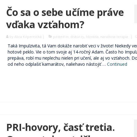
Čo sa o sebe učíme práve
vďaka vzťahom?
by
Alica Kopernická
|
posted in:
diskurzy
,
Identita
,
naratívna terapia
|
Taká Impulzivita, tá Vam dokáže narobiť veci v živote! Niekedy ve
hotové peklo. Vie o tom svoje aj 14-ročný Adam. Často ho Impulz
prepáva, robí mu neplechu nielen pri učení, ale aj vo vzťahoch. D
od neho odplašiť kamarátov, naliehavo nástojiť …
Continued
PRI-hovory, časť tretia.