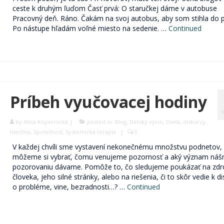
ceste k druhým ľuďom Časť prvá: O staručkej dáme v autobuse
Pracovný deň. Ráno. Čakám na svoj autobus, aby som stihla do p
Po nástupe hľadám voľné miesto na sedenie. …
Continued
Príbeh vyučovacej hodiny
by
Alica Kopernická
|
posted in:
Blog
,
Detský vývin
,
Dieťa
,
diskurzy
,
Identita
,
Spoločnosť
,
Systemická terapia
|
0
V každej chvíli sme vystavení nekonečnému množstvu podnetov,
môžeme si vybrať, čomu venujeme pozornosť a aký význam ná
pozorovaniu dávame. Pomôže to, čo sledujeme poukázať na zdr
človeka, jeho silné stránky, alebo na riešenia, či to skôr vedie k di
o probléme, vine, bezradnosti…? …
Continued