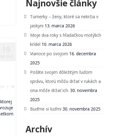
Najnovšie články
Turnerky – ženy, ktoré sa nekrčia v
jaskyni
13. marca 2026
Moje dva roky s hľadačkou motýlich
krídel
10. marca 2026
19
Vianoce po svojom
16. decembra
MAR 2023
2025
Pošlite svojim dôležitým ľuďom
správu, ktorú môžu držať v rukách a
osť
|
ona môže držať ich.
30. novembra
2025
ktorej
hrozuje
Buďme si ľuďmi
30. novembra 2025
všetkom
Archív