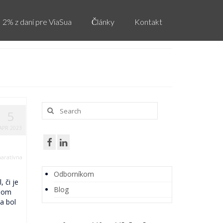
2% z daní pre ViaSua
Články
Kontakt
Search
5
for:
APR 2023
naratívna
Odborníkom
 či je
Blog
 som
a bol