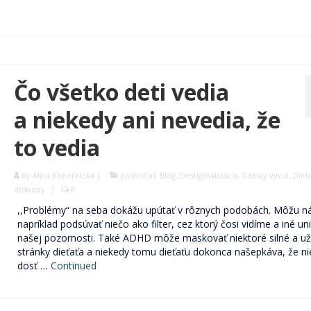
Čo všetko deti vedia
a niekedy ani nevedia, že
to vedia
by
Alica Kopernická
|
posted in:
Blog
,
Destigmatizácia
,
Detský vývin
,
Dieť
diskurzy
|
0
,,Problémy“ na seba dokážu upútať v rôznych podobách. Môžu 
napríklad podsúvať niečo ako filter, cez ktorý čosi vidíme a iné un
našej pozornosti. Také ADHD môže maskovať niektoré silné a už
stránky dieťaťa a niekedy tomu dieťaťu dokonca našepkáva, že ni
dosť …
Continued