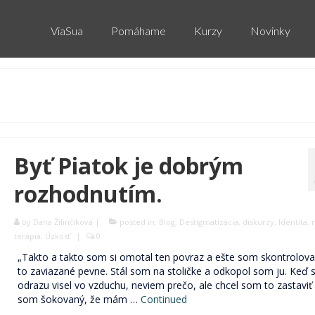
ViaSua
Pomáhame
Kurzy
Novinky
Byť Piatok je dobrým
rozhodnutím.
by
Dana Žilinčíková
|
posted in:
Blog
,
Destigmatizácia
,
diskurzy
,
Identita
,
terapia
,
Úzkosť
|
0
„Takto a takto som si omotal ten povraz a ešte som skontroloval,
to zaviazané pevne. Stál som na stoličke a odkopol som ju. Keď
odrazu visel vo vzduchu, neviem prečo, ale chcel som to zastaviť 
som šokovaný, že mám …
Continued