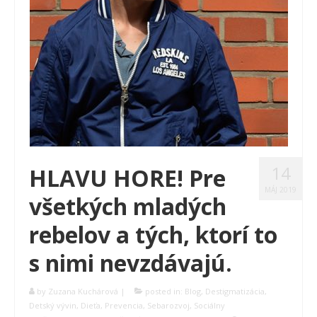
14
HLAVU HORE! Pre
MÁJ 2019
všetkých mladých
rebelov a tých, ktorí to
s nimi nevzdávajú.
by
Zuzana Kuchárová
|
posted in:
Blog
,
Destigmatizácia
,
Detský vývin
,
Dieťa
,
Prevencia
,
Sebarozvoj
,
Sociálny