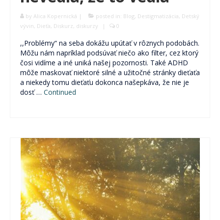
by
Alica Kopernická
|
posted in:
Blog
,
Destigmatizácia
,
Detský
vývin
,
Dieťa
,
Diskurz
,
diskurzy
|
0
,,Problémy“ na seba dokážu upútať v rôznych podobách.
Môžu nám napríklad podsúvať niečo ako filter, cez ktorý
čosi vidíme a iné uniká našej pozornosti. Také ADHD
môže maskovať niektoré silné a užitočné stránky dieťaťa
a niekedy tomu dieťaťu dokonca našepkáva, že nie je
dosť …
Continued