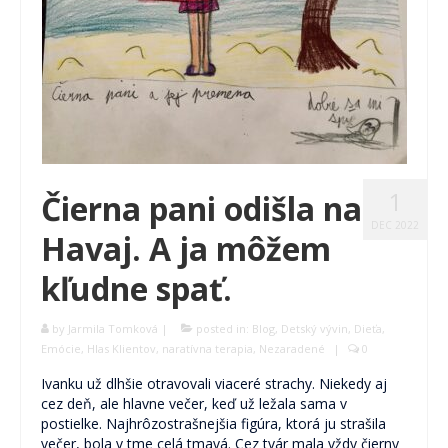
Skupinová terapia
Terapeutické karty (P)o ceste k sebe.
Pocestník. Terapeutický denník.
Komunita Postmodernistov
Pomáhame
1
Čierna pani odišla na
Ako pomáhame
DEC 2022
Havaj. A ja môžem
Komu pomáhame
kľudne spať.
Oblasti pomoci
Skrotiť Draka
by
Jarmila Tomková
|
posted in:
Blog
,
Detský vývin
,
Dieťa
,
Emócie
,
Hlas Klientov
,
naratívna terapia
,
Nezaradené
|
0
Linky
Ivanku už dlhšie otravovali viaceré strachy. Niekedy aj
cez deň, ale hlavne večer, keď už ležala sama v
Kurzy
postielke. Najhrôzostrašnejšia figúra, ktorá ju strašila
večer, bola v tme celá tmavá. Cez tvár mala vždy čierny