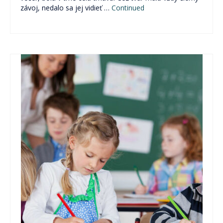
Pre verejnosť
závoj, nedalo sa jej vidieť …
Continued
Pre odborníkov
Pre školy a organizácie
Novinky
2% z daní pre ViaSua
Články
Odborníkom
Blog
Blog Skrotiť Draka
Kontakt