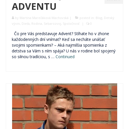
ADVENTU
by
Martina Marečáková Machovská
|
posted in:
Blog
,
Detský
vývin
,
Dieťa
,
Rodina
,
Sebarozvoj
,
Spoločnosť
|
0
Čo pre Vás predstavuje Advent? Stíhate ho v zhone
každodenných dní vnímať? Keď sa necháte unášať
svojimi spomienkami? – Aká najmilšia spomienka z
detstva sa Vám s ním spája? U nás v rodine bol spojený
so silnou tradíciou, s …
Continued