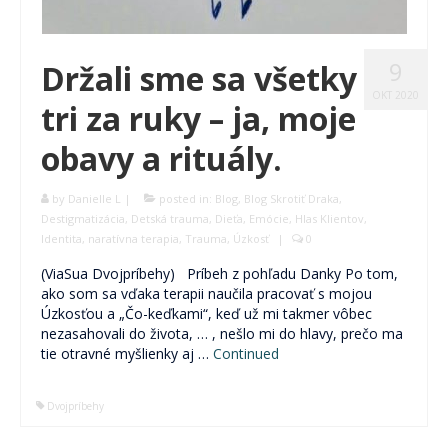
9
Držali sme sa všetky
OKT 2020
tri za ruky – ja, moje
obavy a rituály.
by
Danielle L
|
posted in:
Blog
,
Blog Skrotiť Draka
,
Destigmatizácia
,
Detská trauma
,
Dieťa
,
Emócie
,
Hlas Klientov
,
Identita
,
naratívna terapia
,
Trauma
,
Úzkosť
|
0
(ViaSua Dvojpríbehy) Príbeh z pohľadu Danky Po tom,
ako som sa vďaka terapii naučila pracovať s mojou
Úzkosťou a „Čo-keďkami“, keď už mi takmer vôbec
nezasahovali do života, … , nešlo mi do hlavy, prečo ma
tie otravné myšlienky aj …
Continued
Dvojpríbehy