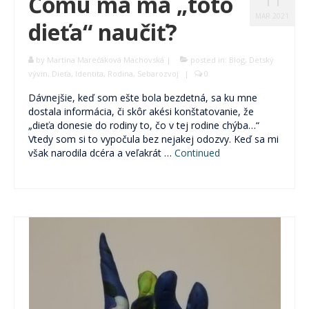
Čomu ma má „toto
MAR 2021
dieťa“ naučiť?
by
Martina Marečáková Machovská
|
posted in:
Blog
,
Detský
vývin
,
Dieťa
,
Identita
,
Rodina
,
Sebarozvoj
|
0
Dávnejšie, keď som ešte bola bezdetná, sa ku mne
dostala informácia, či skôr akési konštatovanie, že
„dieťa donesie do rodiny to, čo v tej rodine chýba…“
Vtedy som si to vypočula bez nejakej odozvy. Keď sa mi
však narodila dcéra a veľakrát …
Continued