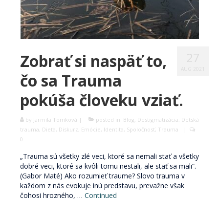
27
Zobrať si naspäť to,
AUG 2021
čo sa Trauma
pokúša človeku vziať.
by
Jarmila Tomková
|
posted in:
Blog
,
Destigmatizácia
,
Detská
trauma
,
Dieťa
,
Diskurz
,
Emócie
,
Identita
,
Spoločnosť
,
Trauma
|
0
„Trauma sú všetky zlé veci, ktoré sa nemali stať a všetky
dobré veci, ktoré sa kvôli tomu nestali, ale stať sa mali“.
(Gabor Maté) Ako rozumieť traume? Slovo trauma v
každom z nás evokuje inú predstavu, prevažne však
čohosi hrozného, …
Continued