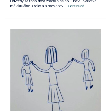
Odvtedy sa toho dosť zmenilo na poli Hnevu. Šarlotka
má aktuálne 3 roky a 8 mesiacov …
Continued