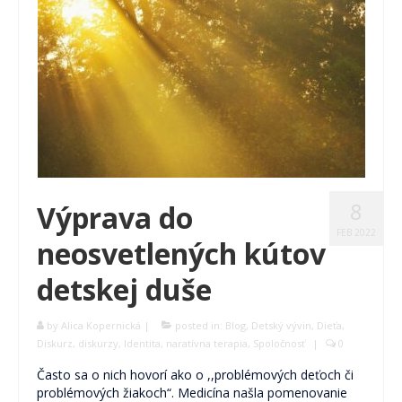
8
Výprava do
FEB 2022
neosvetlených kútov
detskej duše
by
Alica Kopernická
|
posted in:
Blog
,
Detský vývin
,
Dieťa
,
Diskurz
,
diskurzy
,
Identita
,
naratívna terapia
,
Spoločnosť
|
0
Často sa o nich hovorí ako o ,,problémových deťoch či
problémových žiakoch“. Medicína našla pomenovanie