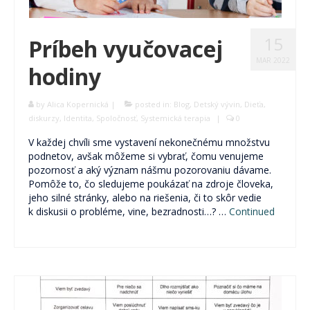
15
Príbeh vyučovacej
MAR 2022
hodiny
by
Alica Kopernická
|
posted in:
Blog
,
Detský vývin
,
Dieťa
,
diskurzy
,
Identita
,
Spoločnosť
,
Systemická terapia
|
0
V každej chvíli sme vystavení nekonečnému množstvu
podnetov, avšak môžeme si vybrať, čomu venujeme
pozornosť a aký význam nášmu pozorovaniu dávame.
Pomôže to, čo sledujeme poukázať na zdroje človeka,
jeho silné stránky, alebo na riešenia, či to skôr vedie
k diskusii o probléme, vine, bezradnosti…? …
Continued