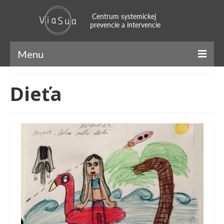
Menu
ViaSua
Dieťa
Náš príbeh
Náš tím
Systemický prístup
Naratívny prístup
SFBT
Mindfulness