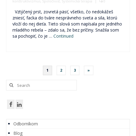
konštruktivizmus
,
Spoločnosť
,
Systemická terapia
|
0
Vztýčený prst, zovretá päsť, všetko, čo nedokážeš
zniesť, facka do tváre nesprávneho sveta a sila, ktorú
vloží do nej dieťa. Tieto slová som napísala pre jedného
mladého rebela – zdalo sa, že bez príčiny. Snažila som
sa pochopiť, čo je …
Continued
Navigácia
1
2
3
»
v
Search
for:
článkoch
Odborníkom
Blog