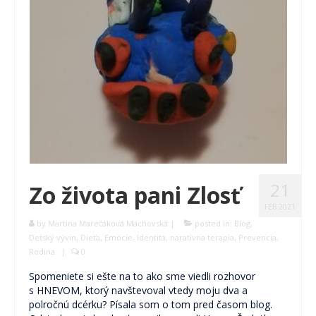
21
Zo života pani Zlosť
FEB 2021
by
Martina Marečáková Machovská
|
posted in:
Blog
,
Detský vývin
,
Dieťa
,
Emócie
,
Identita
,
naratívna terapia
,
Prevencia
,
Rodina
|
0
Spomeniete si ešte na to ako sme viedli rozhovor
s HNEVOM, ktorý navštevoval vtedy moju dva a
polročnú dcérku? Písala som o tom pred časom blog.