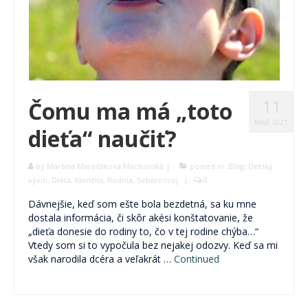
11
Čomu ma má „toto
MAR 2021
dieťa“ naučiť?
by
Martina Marečáková Machovská
|
posted in:
Blog
,
Detský
vývin
,
Dieťa
,
Identita
,
Rodina
,
Sebarozvoj
|
0
Dávnejšie, keď som ešte bola bezdetná, sa ku mne
dostala informácia, či skôr akési konštatovanie, že
„dieťa donesie do rodiny to, čo v tej rodine chýba…“
Vtedy som si to vypočula bez nejakej odozvy. Keď sa mi
však narodila dcéra a veľakrát …
Continued