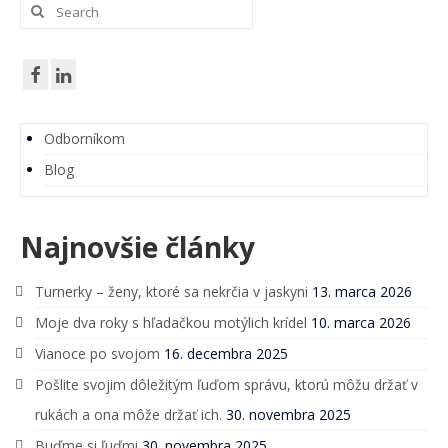
v
Search
for:
článkoch
Odborníkom
Blog
Najnovšie články
Turnerky – ženy, ktoré sa nekrčia v jaskyni
13. marca 2026
Moje dva roky s hľadačkou motýlich krídel
10. marca 2026
Vianoce po svojom
16. decembra 2025
Pošlite svojim dôležitým ľuďom správu, ktorú môžu držať v
rukách a ona môže držať ich.
30. novembra 2025
Buďme si ľuďmi
30. novembra 2025