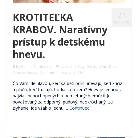
21
KROTITEĽKA
MAR 2019
KRABOV. Naratívny
prístup k detskému
hnevu.
by
Jarmila Tomková
|
posted in:
Blog
,
Detský vývin
,
Dieťa
,
Emócie
,
Rodina
,
Systemická terapia
|
0
Čo Vám ide hlavou, keď sa deti príliš hnevajú, keď kričia
a plačú, keď trucujú, hodia sa o zem? Hnev je jednou z
najviac nepochopených a odmietaných emócií. Je
považovaný za odporný, pudový, neokrôchaný, za
zlyhanie. Ide však o jednu …
Continued