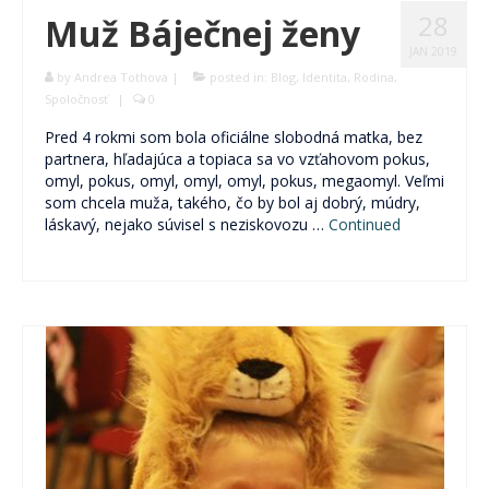
28
Muž Báječnej ženy
JAN 2019
by
Andrea Tothova
|
posted in:
Blog
,
Identita
,
Rodina
,
Spoločnosť
|
0
Pred 4 rokmi som bola oficiálne slobodná matka, bez
partnera, hľadajúca a topiaca sa vo vzťahovom pokus,
omyl, pokus, omyl, omyl, omyl, pokus, megaomyl. Veľmi
som chcela muža, takého, čo by bol aj dobrý, múdry,
láskavý, nejako súvisel s neziskovozu …
Continued