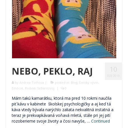
10
NEBO, PEKLO, RAJ
FEB 2019
by
Andrea Tothova
|
posted in:
Blog
,
Detský vývin
,
Emócie
,
Rodina
,
Sebarozvoj
|
0
Mám takú kamarátku, ktorá ma pred 10 rokmi naučila
piť kávu v kabinete školskej psychologičky a aj keď tá
káva vtedy bývala narýchlo zaliata nekvalitná instatná a
teraz je prekvapkávaná voňavá mletá, stále pri jej pití
rozoberieme svoje životy a čosi navyše, …
Continued