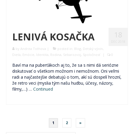
18
LENIVÁ KOSAČKA
DEC 2018
by
Andrea Tothova
|
posted in:
Blog
,
Detský vývin
,
Dieťa
,
Emócie
,
Identita
,
Rodina
,
Sebarozvoj
,
Spoločnosť
|
0
Baví ma na puberťákoch aj to, že sa s nimi dá seriózne
diskutovať o všetkom možnom i nemožnom. Oni veľmi
radi a najčastejšie debatujú o tom, akí sú dospelí hrozní,
že retro veci (myslia tým našu hudbu, účesy, názory,
filmy,…) …
Continued
Navigácia
1
2
»