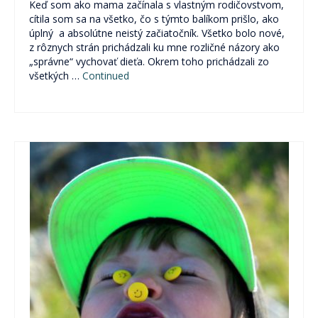
Pre verejnosť
Keď som ako mama začínala s vlastným rodičovstvom,
cítila som sa na všetko, čo s týmto balíkom prišlo, ako
Pre odborníkov
úplný a absolútne neistý začiatočník. Všetko bolo nové,
z rôznych strán prichádzali ku mne rozličné názory ako
„správne“ vychovať dieťa. Okrem toho prichádzali zo
Pre školy a organizácie
všetkých …
Continued
Novinky
2% z daní pre ViaSua
Články
Odborníkom
Blog
Blog Skrotiť Draka
Kontakt