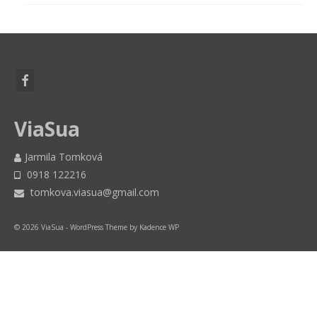
ViaSua
Jarmila Tomková
0918 122216
tomkova.viasua@gmail.com
© 2026 ViaSua - WordPress Theme by
Kadence WP