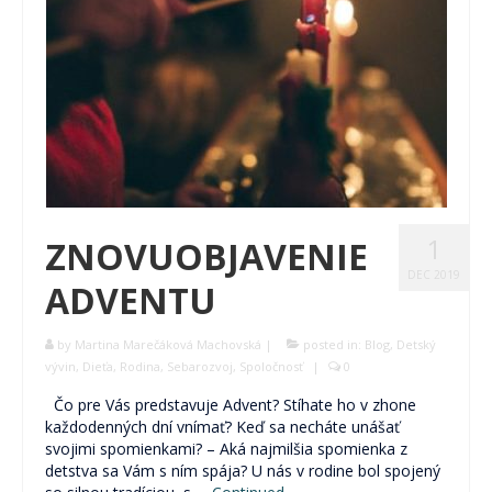
1
ZNOVUOBJAVENIE
DEC 2019
ADVENTU
by
Martina Marečáková Machovská
|
posted in:
Blog
,
Detský
vývin
,
Dieťa
,
Rodina
,
Sebarozvoj
,
Spoločnosť
|
0
Čo pre Vás predstavuje Advent? Stíhate ho v zhone
každodenných dní vnímať? Keď sa necháte unášať
svojimi spomienkami? – Aká najmilšia spomienka z
detstva sa Vám s ním spája? U nás v rodine bol spojený