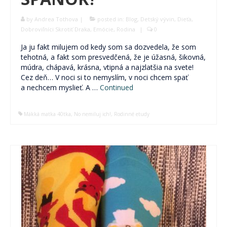
by
Andrea Tothova
|
posted in:
Blog
,
Detský vývin
,
Dieťa
,
Dobroviľníci Skrotiť Draka
,
Emócie
,
Rodina
|
0
Ja ju fakt milujem od kedy som sa dozvedela, že som
tehotná, a fakt som presvedčená, že je úžasná, šikovná,
múdra, chápavá, krásna, vtipná a najzlatšia na svete!
Cez deň… V noci si to nemyslím, v noci chcem spať
a nechcem myslieť. A …
Continued
Mäkká matka 40tka
,
No nemiluj ich!
,
Rodinné etudy