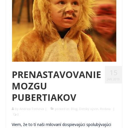
15
PRENASTAVOVANIE
JAN 2019
MOZGU
PUBERTIAKOV
by
Andrea Tothova
|
posted in:
Blog
,
Detský vývin
,
Rodina
|
0
Viem, že to tí naši milovaní dospievajúci spolubývajúci