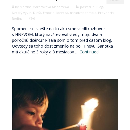
FEB 2021
by
Martina Marečáková Machovská
|
posted in:
Blog
,
Detský vývin
,
Dieťa
,
Emócie
,
Identita
,
naratívna terapia
,
Prevencia
,
Rodina
|
0
Spomeniete si ešte na to ako sme viedli rozhovor
s HNEVOM, ktorý navštevoval vtedy moju dva a
polročnú dcérku? Písala som o tom pred časom blog.
Odvtedy sa toho dosť zmenilo na poli Hnevu. Šarlotka
má aktuálne 3 roky a 8 mesiacov …
Continued