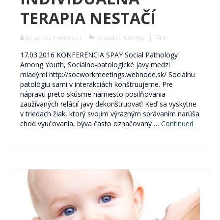
TERAPIA NESTAČÍ
by
Jarmila Tomková
|
posted in:
Novinky
|
0
17.03.2016 KONFERENCIA SPAY Social Pathology
Among Youth, Sociálno-patologické javy medzi
mladými http://socworkmeetings.webnode.sk/ Sociálnu
patológiu sami v interakciách konštruujeme. Pre
nápravu preto skúsme namiesto posilňovania
zaužívaných relácií javy dekonštruovať! Keď sa vyskytne
v triedach žiak, ktorý svojim výrazným správaním narúša
chod vyučovania, býva často označovaný …
Continued