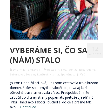
12
VYBERÁME SI, ČO SA
AUG 2017
(NÁM) STALO
by
Jarmila Tomková
|
posted in:
Blog
,
Identita
,
Nezaradené
,
Sebarozvoj
,
Sociálny konštruktivizmus
,
Spoločnosť
|
0
(autor: Dana Žilinčíková) Raz som cestovala trolejbusom
domov. Šofér sa pomýlil a zabočil doprava aj keď
pôvodná trasa smerovala vľavo. Predpokladám, že
zabočil do druhej strany popamäti, pretože „jazdí“ inú
linku. Hneď ako zabočil, buchol si do čela presne tak,
ako …
Continued