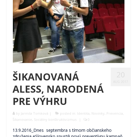
20
ŠIKANOVANÁ
AUG 2017
ALESS, NARODENÁ
PRE VÝHRU
by
Jarmila Tomková
|
posted in:
Identita
,
Novinky
,
Prevencia
,
Šikanovanie
,
Sociálny konštruktivizmus
|
0
13.9.2016_Dnes septembra s tímom občianskeho
združenia eSlovensko spustili novú preventívnu kampaň,