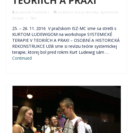
TEORIÍCH A PRAXI
Pre verejnosť
by
Jarmila Tomková
|
posted in:
Kurzy
,
Novinky
,
Systemická
Pre odborníkov
terapia
|
0
Pre školy a organizácie
25. – 26. 11. 2016 V pražskom ISZ-MC sme sa stretli s
KURTOM LUDEWIGOM na workshope SYSTEMICKÉ
Novinky
TERAPIE V TEORIÍCH A PRAXI – OSOBNÍ A HISTORICKÁ
REKONSTRUKCE Užili sme si revíziu teórie systemickej
2% z daní pre ViaSua
terapie, ktorej bol pred rokmi Kurt Ludewig sám …
Continued
Články
Odborníkom
Blog
Blog Skrotiť Draka
Kontakt