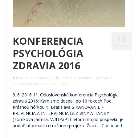
18
KONFERENCIA
AUG 2017
PSYCHOLÓGIA
ZDRAVIA 2016
by
Jarmila Tomková
|
posted in:
Novinky
,
Šikanovanie
,
Sociálny konštruktivizmus
|
0
9. 6. 2016 11. Celoslovenská konferencia Psychológia
zdravia 2016: Kam sme dospeli po 10 rokoch Pod
Krásnou hôrkou 1, Bratislava ŠIKANOVANIE –
PREVENCIA A INTERVENCIA BEZ VINY A HANBY
(Tomková Jarmila, VÚDPaP) Cieľom mojho príspevku je
podať informáciu o ročnom projekte Žiaci …
Continued