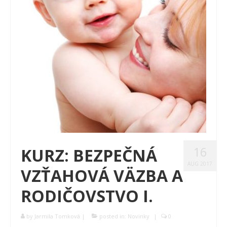
16
KURZ: BEZPEČNÁ
AUG 2017
VZŤAHOVÁ VÄZBA A
RODIČOVSTVO I.
by
Jarmila Tomková
|
posted in:
Novinky
|
0