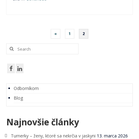
Navigácia
«
1
2
v
Search
for:
článkoch
Odborníkom
Blog
Najnovšie články
Turnerky – ženy, ktoré sa nekrčia v jaskyni
13. marca 2026