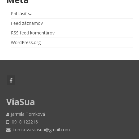
Prihlásiť sa
Feed záznamov
RSS feed komentárov
WordPress.org
ViaSua
Jarmila Tomková
0918 122216
tomkova.viasua@gmail.com