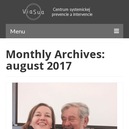
Menu
ViaSua
Monthly Archives:
Náš príbeh
august 2017
Náš tím
Systemický prístup
Naratívny prístup
SFBT
Mindfulness