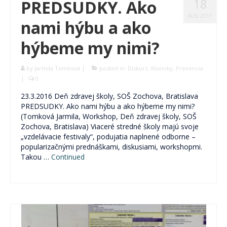
18
PREDSUDKY. Ako
AUG 2017
nami hýbu a ako
hýbeme my nimi?
by
Jarmila Tomková
|
posted in:
Diskurz
,
Novinky
,
Prevencia
|
0
23.3.2016 Deň zdravej školy, SOŠ Zochova, Bratislava
PREDSUDKY. Ako nami hýbu a ako hýbeme my nimi?
(Tomková Jarmila, Workshop, Deň zdravej školy, SOŠ
Zochova, Bratislava) Viaceré stredné školy majú svoje
„vzdelávacie festivaly“, podujatia naplnené odborne –
popularizačnými prednáškami, diskusiami, workshopmi.
Takou …
Continued